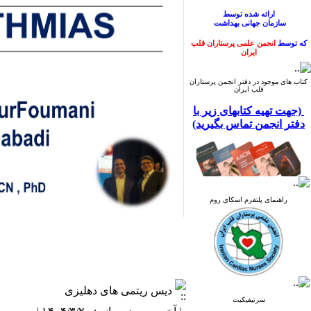
ارائه شده
توسط
سازمان
جهانی
بهداشت
که توسط
انجمن علمی پرستاران قلب
ایران
ترجمه و منتشر گردیده است.
کتاب های موجود در دفتر انجمن پرستاران
قلب ایران
(جهت تهیه کتابهای زیر با
دفتر انجمن تماس بگیرید)
راهنمای پلتفرم اسکای روم
دیس ریتمی های دهلیزی
کتاب راهنمای ارتقای بهداشت دست
سرتیفیکیت
ارائه شده
توسط