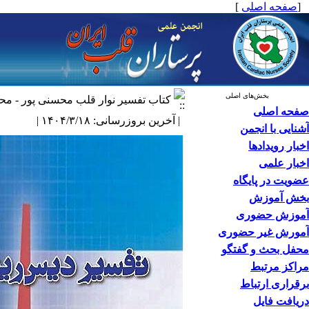
[
صفحه اصلی
]
بخش‌های اصلی
کتاب تفسیر نوار قلب محسنی پور - مح
صفحه اصلی
| آخرین بروزرسانی: ۱۴۰۴/۳/۱۸ |
آشنایی با انجمن
اخبار رویدادها
اخبار علمی
عضویت در پایگاه
بخش آموزش
آموزش حضوری
آمورش غیر حضوری
محفل بحث و گفتگو
مراکز مرتبط
برقراری ارتباط
دریافت فایل