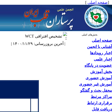
[
صفحه اصلی
]
بخش‌های اصلی
تشخیص افتراقی WCT
صفحه اصلی
| آخرین بروزرسانی: ۱۴۰۰/۱۱/۲۹ |
آشنایی با انجمن
اخبار رویدادها
اخبار علمی
عضویت در پایگاه
بخش آموزش
آموزش حضوری
آمورش غیر حضوری
محفل بحث و گفتگو
مراکز مرتبط
برقراری ارتباط
دریافت فایل