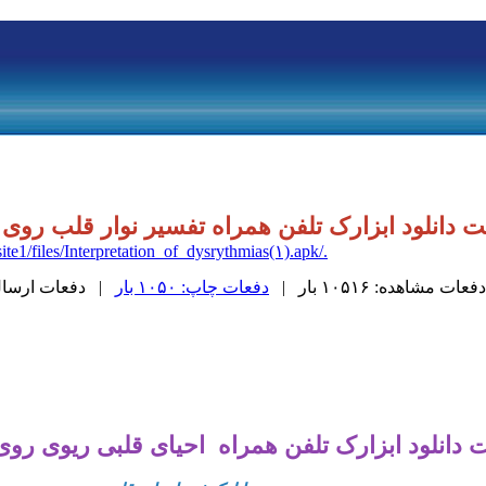
 دانلود ابزارک تلفن همراه تفسیر نوار قلب روی 
./files/site1/files/Interpretation_of_dysrythmias(۱).apk
دفعات مشاهده: ۱۰۵۱۶ بار |
دفعات چاپ: ۱۰۵۰ بار
| دفعات ارسال به د
 دانلود ابزارک تلفن همراه احیای قلبی ریوی روی