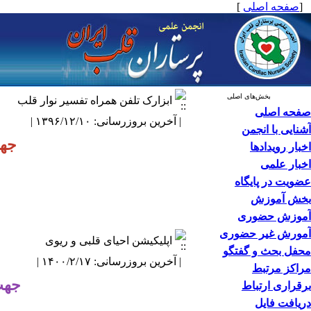
[
صفحه اصلی
]
بخش‌های اصلی
ابزارک تلفن همراه تفسیر نوار قلب
صفحه اصلی
| آخرین بروزرسانی: ۱۳۹۶/۱۲/۱۰ |
آشنایی با انجمن
جهت
اخبار رویدادها
اخبار علمی
عضویت در پایگاه
بخش آموزش
آموزش حضوری
آمورش غیر حضوری
اپلیکیشن احیای قلبی و ریوی
محفل بحث و گفتگو
| آخرین بروزرسانی: ۱۴۰۰/۲/۱۷ |
مراکز مرتبط
جهت
برقراری ارتباط
دریافت فایل