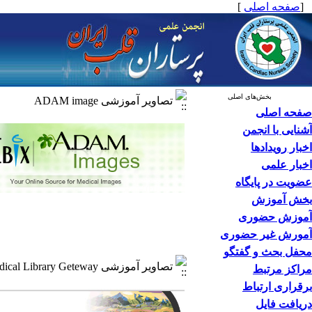
[
صفحه اصلی
]
بخش‌های اصلی
تصاویر آموزشی ADAM image
صفحه اصلی
آشنایی با انجمن
اخبار رویدادها
اخبار علمی
عضویت در پایگاه
بخش آموزش
آموزش حضوری
آمورش غیر حضوری
محفل بحث و گفتگو
تصاویر آموزشی Medical Library Geteway
مراکز مرتبط
برقراری ارتباط
دریافت فایل