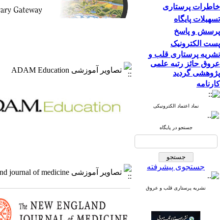
خاطرات پرستاری
تسهیلات پایگاه
پرسش و پاسخ
پست الکترونیک
نشریه پرستاری قلب و
عروق حائز رتبه علمی
تصاویر آموزشی ADAM Education
پژوهشی گردید
کارنامه
نماد اعتماد الکترونیکی
جستجو در پایگاه
جستجوی پیشرفته
تصاویر آموزشی The New England journal of medicine
نشریه پرستاری قلب و عروق