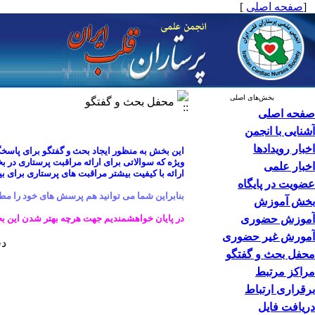
[
صفحه اصلی
]
بخش‌های اصلی
محفل بحث و گفتگو
صفحه اصلی
آشنایی با انجمن
اخبار رویدادها
این بخش به منظور ایجاد بحث و گفتگو برای پاسخ
ویژه که سوالاتی برای ارائه مراقبت پرستاری در 
اخبار علمی
ارائه با کیفیت بیشتر مراقبت های پرستاری برای بی
عضویت در پایگاه
بنابراین شما می توانید هم پرسش های خود را مطر
بخش آموزش
آموزش حضوری
در پایان خواهشمندیم جهت هرچه بهتر شدن این بخش 
آمورش غیر حضوری
دفع
محفل بحث و گفتگو
مراکز مرتبط
برقراری ارتباط
دریافت فایل